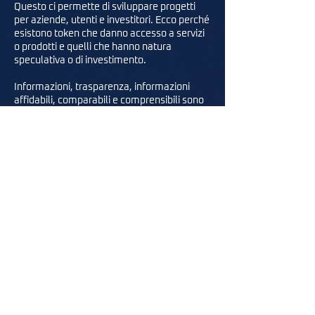
Questo ci permette di sviluppare progetti
per aziende, utenti e investitori. Ecco perché
esistono token che danno accesso a servizi
o prodotti e quelli che hanno natura
speculativa o di investimento.
Informazioni, trasparenza, informazioni
affidabili, comparabili e comprensibili sono
di vitale importanza, affinché ogni progetto
venga eseguito nel migliore dei modi.
È davvero un'opportunità per i progetti di
accedere a un nuovo modello di
finanziamento peer-to-peer
decentralizzato, efficace e più agile che
facilita una capitalizzazione più semplice e
rapida, prendendosi cura delle garanzie
degli investitori.