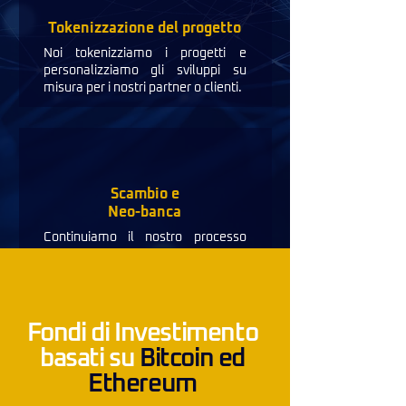
Tokenizzazione del progetto
Noi tokenizziamo i progetti e
personalizziamo gli sviluppi su
misura per i nostri partner o clienti.
Scambio e
Neo-banca
Continuiamo il nostro processo
verso il nostro Exchange e Neo-
bank.
Fondi di Investimento
basati su
Bitcoin ed
def e
Ethereum
blockchain