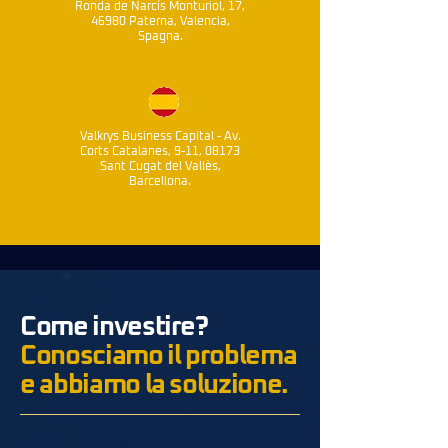
Ronda de Narcís Monturiol, 17,
46980 Paterna, Valencia,
Spagna.
Valkrys Business Capital - Av.
Corts Catalanes, 9-11, 08173
Sant Cugat del Vallès,
Barcellona.
Come investire?
Conosciamo il problema
e abbiamo la soluzione.