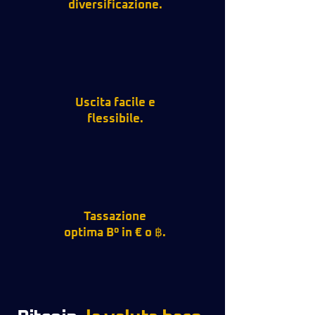
diversificazione.
Uscita facile e
flessibile.
Tassazione
optima Bº in € o ฿.