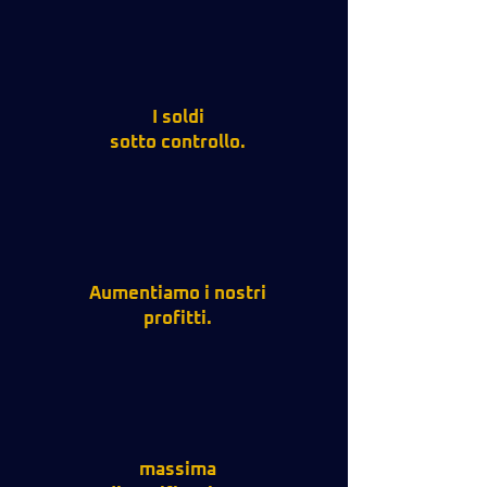
I soldi
sotto controllo.
Aumentiamo i nostri
profitti.
massima