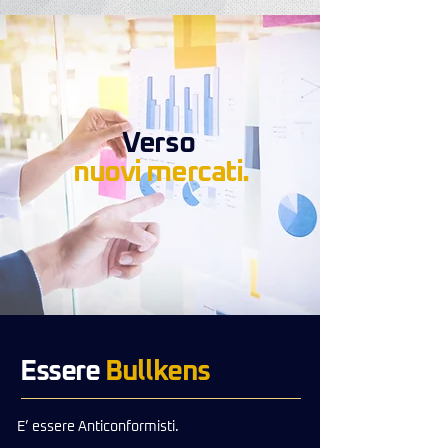
Verso
nuovi mercati.
Essere
Bullkens
E’ essere Anticonformisti.