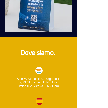
Dove siamo.
Arch Makarious III &, Evagorou 1-
7, MITSI Building 3, 1st Floor,
Office 102, Nicosia 1065, Cipro.​