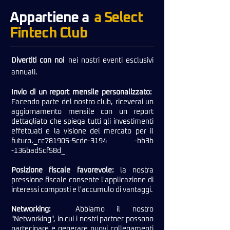
Appartiene a
a Select
Fintech Club
Divertiti con noi
nei nostri eventi esclusivi
annuali.
Invio di un report mensile personalizzato:
Facendo parte del nostro club, riceverai un
aggiornamento mensile con un report
dettagliato che spiega tutti gli investimenti
effettuati e la visione del mercato per il
futuro._cc781905-5cde-3194 -bb3b
-136bad5cf58d_
Posizione fiscale favorevole:
la nostra
pressione fiscale consente l'applicazione di
interessi composti e l'accumulo di vantaggi.
Networking:
Abbiamo il nostro
"Networking", in cui i nostri partner possono
partecipare e generare nuovi collegamenti